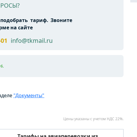
ПРОСЫ?
подобрать тариф. Звоните
рме на сайте
-01
info@tkmail.ru
б.
азделе
"Документы"
Цены указаны с учетом НДС 22%.
Тарифы на авиаперевозки из