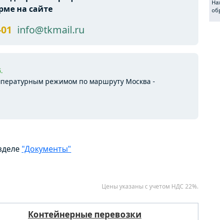
рме на сайте
-01
info@tkmail.ru
.
емпературным режимом по маршруту Москва -
азделе
"Документы"
Цены указаны с учетом НДС 22%.
Контейнерные перевозки