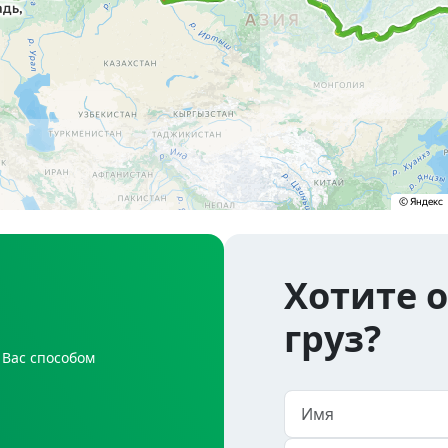
Хотите 
груз?
 Вас способом