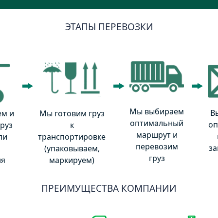
ЭТАПЫ ПЕРЕВОЗКИ
Мы выбираем
В
м и
Мы готовим груз
оптимальный
оп
руз
к
маршрут и
ли
транспортировке
перевозим
за
(упаковываем,
груз
ля
маркируем)
ПРЕИМУЩЕСТВА КОМПАНИИ