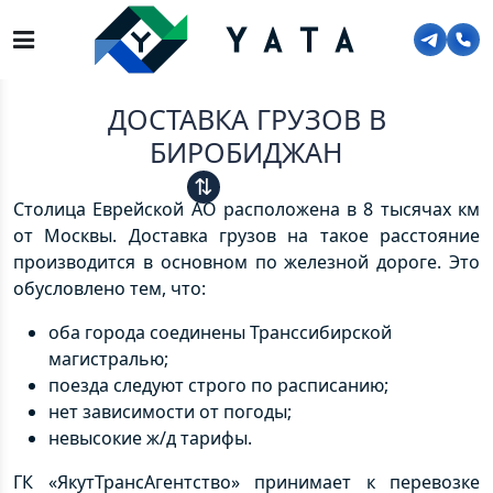
Главная
>
Услуги
>
Сборные перевозки
>
Доставка грузов в Биробиджан
ДОСТАВКА ГРУЗОВ В
БИРОБИДЖАН
⇅
Столица Еврейской АО расположена в 8 тысячах км
от Москвы. Доставка грузов на такое расстояние
производится в основном по железной дороге. Это
обусловлено тем, что:
оба города соединены Транссибирской
магистралью;
поезда следуют строго по расписанию;
нет зависимости от погоды;
невысокие ж/д тарифы.
ГК «ЯкутТрансАгентство» принимает к перевозке