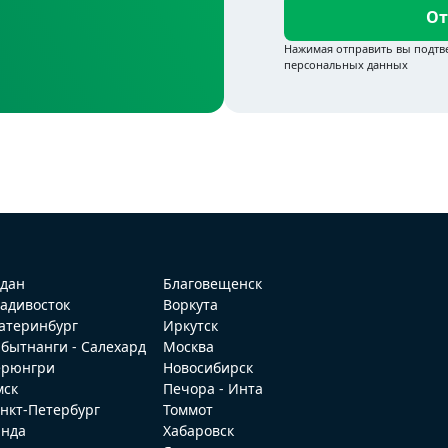
От
дан
Благовещенск
адивосток
Воркута
атеринбург
Иркутск
бытнанги - Салехард
Москва
ерюнгри
Новосибирск
мск
Печора - Инта
нкт-Петербург
Томмот
ында
Хабаровск